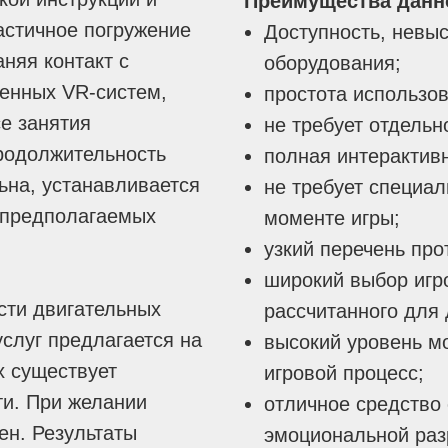
Преимущества данн
астичное погружение
Доступность, невыс
аняя контакт с
оборудования;
енных VR-систем,
простота использов
е занятия
не требует отдельн
родолжительность
полная интерактивн
ьна, устанавливается
не требует специал
м предполагаемых
моменте игры;
узкий перечень про
широкий выбор игро
сти двигательных
рассчитанного для 
слуг предлагается на
высокий уровень м
х существует
игровой процесс;
ти. При желании
отличное средство 
ен. Результаты
эмоциональной раз