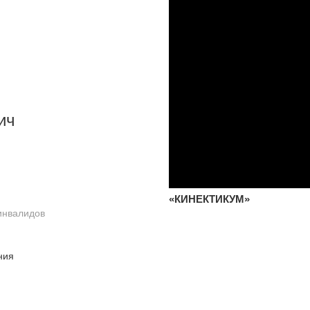
ич
«КИНЕКТИКУМ»
инвалидов
ния