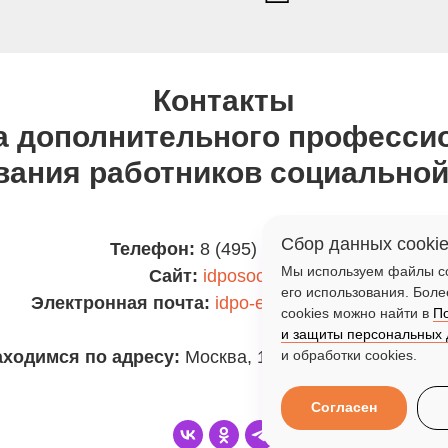
Контакты
а дополнительного професси
вания работников социально
Сбор данных cooki
Телефон:
8 (495) 607-50-65
Мы используем файлы co
Сайт:
idposocial.ru
его использования. Бол
Электронная почта:
idpo-event@social.mos.ru
cookies можно найти в
П
и защиты персональных
и обработки cookies.
ходимся по адресу:
Москва, 1-й Басманный переуло
Согласен