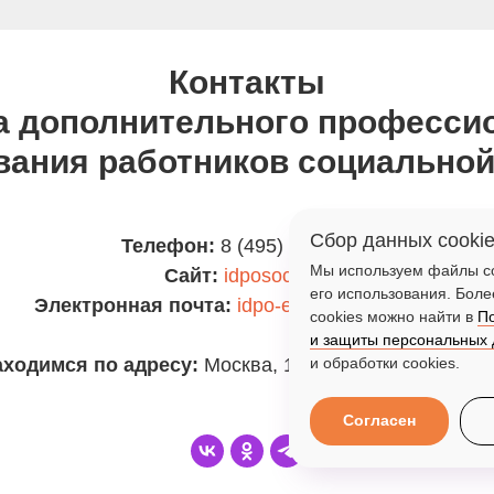
Контакты
а дополнительного професси
вания работников социально
Сбор данных cooki
Телефон:
8 (495) 607-50-65
Мы используем файлы co
Сайт:
idposocial.ru
его использования. Бол
Электронная почта:
idpo-event@social.mos.ru
cookies можно найти в
П
и защиты персональных
и обработки cookies.
ходимся по адресу:
Москва, 1-й Басманный переуло
Согласен