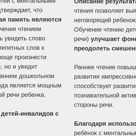
етей с ментальными
Описание результат
тверждает, что
чтения позволяет вы
ная память являются
неговорящий ребенок
чения чтением
Обучение чтению дет
ь увидеть слово
речи)
улучшает фоне
лепетных слов к
преодолеть смешен
роще произнести
, но и увидит
Раннее чтение повыш
 раннем дошкольном
развития импрессивн
тода является мощным
способствует развити
й речи ребенка.
познавательной акти
стороны речи.
 детей-инвалидов с
Благодаря использо
ребёнок с ментальны