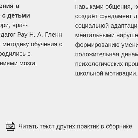
ения в
навыками общения, к
 с детьми
создаёт фундамент д
ри, врач-
социальной адаптаци
агог Рау Н. А. Гленн
ментальными нарушен
 методику обучения с
формированию умения
родились с
положительная динам
ниями мозга.
психологических про
школьной мотивации.
Читать текст других практик в сборнике