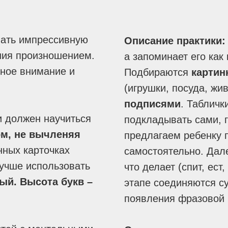
ать импрессивную
Описание практики
:
ния произношением.
а запоминает его как 
ьное внимание и
Подбираются
картин
(игрушки, посуда, жи
подписями
. Табличк
 должен научиться
подкладывать сами, г
ом, не вычленяя
предлагаем ребенку п
онных карточках
самостоятельно. Дале
учше использовать
что делает (спит, ест
ый. Высота букв –
этапе соединяются с
появления фразовой р